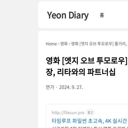
본문 바로가기
Yeon Diary
홈
Home
영화
영화 [엣지 오브 투모로우] 줄거리
영화 [엣지 오브 투모로우]
장, 리타와의 파트너십
연가
2024. 9. 27.
http://filesun.pro
광고
타임루프 파일썬 초고속, 4K 실시간