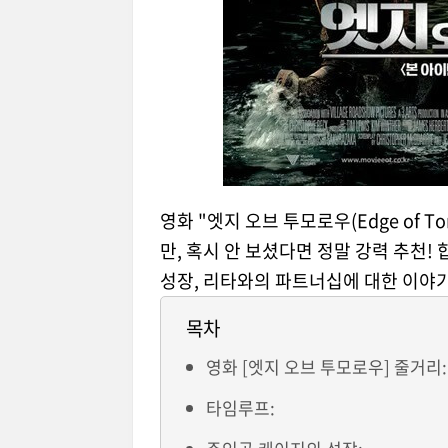
영화 "엣지 오브 투모로우(Edge of T
만, 혹시 안 보셨다면 정말 강력 추천!
성장, 리타와의 파트너십에 대한 이야기
목차
영화 [엣지 오브 투모로우] 줄거리:
타임루프: