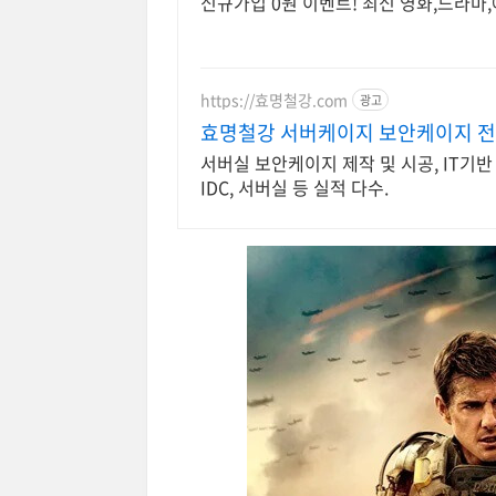
신규가입 0원 이벤트! 최신 영화,드라마,
https://효명철강.com
광고
효명철강 서버케이지 보안케이지 
서버실 보안케이지 제작 및 시공, IT기
IDC, 서버실 등 실적 다수.