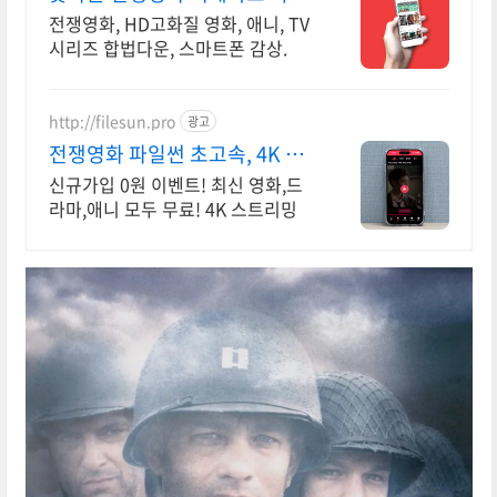
3만원+10%추가적립
전쟁영화, HD고화질 영화, 애니, TV
시리즈 합법다운, 스마트폰 감상.
http://filesun.pro
광고
전쟁영화 파일썬 초고속, 4K 실
시간 보기!
신규가입 0원 이벤트! 최신 영화,드
라마,애니 모두 무료! 4K 스트리밍