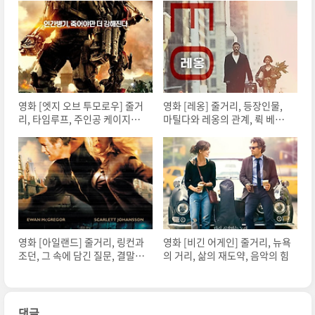
영화 [엣지 오브 투모로우] 줄거
영화 [레옹] 줄거리, 등장인물,
리, 타임루프, 주인공 케이지의
마틸다와 레옹의 관계, 뤽 베송
성장, 리타와의 파트너십
의 연출
영화 [아일랜드] 줄거리, 링컨과
영화 [비긴 어게인] 줄거리, 뉴욕
조던, 그 속에 담긴 질문, 결말에
의 거리, 삶의 재도약, 음악의 힘
서 남는 여
댓글