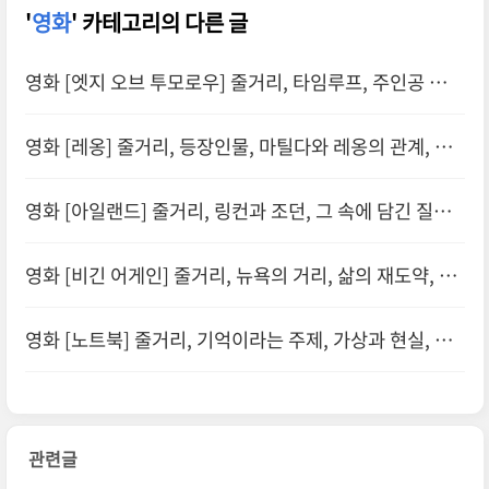
'
영화
' 카테고리의 다른 글
영화 [엣지 오브 투모로우] 줄거리, 타임루프, 주인공 케이
지의 성장, 리타와의 파트너십
영화 [레옹] 줄거리, 등장인물, 마틸다와 레옹의 관계, 뤽
베송의 연출
영화 [아일랜드] 줄거리, 링컨과 조던, 그 속에 담긴 질문,
결말에서 남는 여
영화 [비긴 어게인] 줄거리, 뉴욕의 거리, 삶의 재도약, 음
악의 힘
영화 [노트북] 줄거리, 기억이라는 주제, 가상과 현실, 감
정적 연결, 메시지
관련글